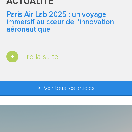
ACTUALITÉ
Paris Air Lab 2025 : un voyage
immersif au cœur de l’innovation
aéronautique
Lire la suite
Voir tous les articles