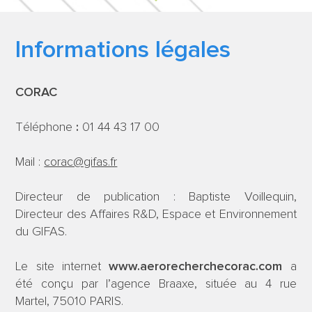
FEUILLE DE
Informations légales
ROUTE
CORAC
TRAVAUX
Téléphone
:
01 44 43 17 00
SCIENTIFIQUES
Mail :
corac@gifas.fr
CONTACT
Directeur de publication : Baptiste Voillequin,
Directeur des Affaires R&D, Espace et Environnement
du GIFAS.
Le site internet
www.aerorecherchecorac.com
a
été conçu par l’agence Braaxe, située au 4 rue
Martel, 75010 PARIS.