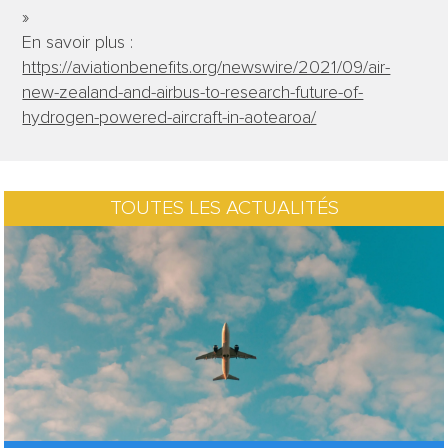
»
En savoir plus :
https://aviationbenefits.org/newswire/2021/09/air-
new-zealand-and-airbus-to-research-future-of-
hydrogen-powered-aircraft-in-aotearoa/
TOUTES LES ACTUALITÉS