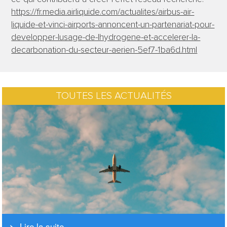
https://fr.media.airliquide.com/actualites/airbus-air-
liquide-et-vinci-airports-annoncent-un-partenariat-pour-
developper-lusage-de-lhydrogene-et-accelerer-la-
decarbonation-du-secteur-aerien-5ef7-1ba6d.html
TOUTES LES ACTUALITÉS
Lire la suite