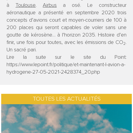
à
Toulouse
.
Airbus
a osé. Le constructeur
aéronautique a présenté en septembre 2020 trois
concepts d’avions court et moyen-courriers de 100 à
200 places qui seront capables de voler sans une
goutte de kérosène… à l’horizon 2035. Histoire d’en
finir, une fois pour toutes, avec les émissions de CO
.
2
Un sacré pari.
Lire la suite sur le site du Point:
https://www.lepoint.fr/politique/et-maintenant-l-avion-a-
hydrogene-27-05-2021-2428374_20.php
TOUTES LES ACTUALITÉS