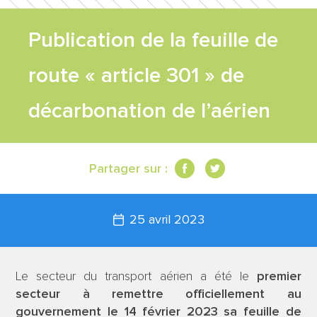
FEUILLE DE
Publication de la feuille de
ROUTE
route « article 301 » de
TRAVAUX
décarbonation de l’aérien
SCIENTIFIQUES
Partager sur :
CONTACT
25 avril 2023
Le secteur du transport aérien a été le
premier
secteur à remettre officiellement au
gouvernement le 14 février 2023 sa feuille de