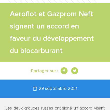
FEUILLE DE
Aeroflot et Gazprom Neft
ROUTE
signent un accord en
TRAVAUX
faveur du développement
du biocarburant
SCIENTIFIQUES
CONTACT
Partager sur :
29 septembre 2021
Les deux groupes russes ont signé un accord visant