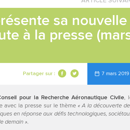
ARTICLE SUIVA
ésente sa nouvelle
oute à la presse (mar
Partager sur :
7 mars 2019
onseil pour la Recherche Aéronautique Civile
, 
e avec la presse sur le thème
« A la découverte d
iques en réponse aux défis technologiques, sociéta
de demain »
.