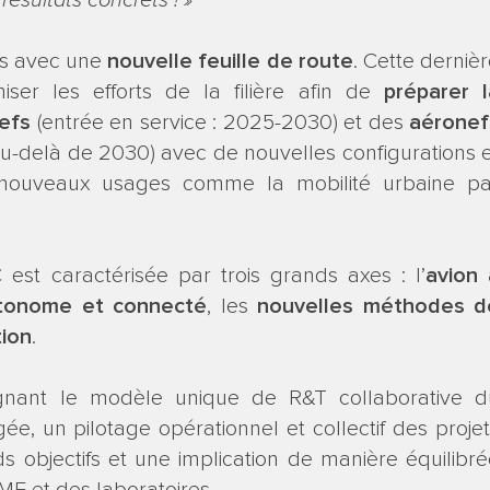
résultats concrets ! »
ns avec une
nouvelle feuille de route
. Cette derniè
ser les efforts de la filière afin de
préparer l
efs
(entrée en service : 2025-2030) et des
aéronef
au-delà de 2030) avec de nouvelles configurations 
 nouveaux usages comme la mobilité urbaine pa
est caractérisée par trois grands axes : l’
avion 
tonome et connecté
, les
nouvelles méthodes d
ion
.
ignant le modèle unique de R&T collaborative d
e, un pilotage opérationnel et collectif des proje
s objectifs et une implication de manière équilibr