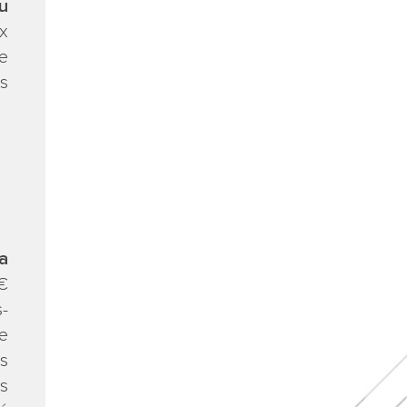
u
x
de
es
a
€
s-
le
s
s