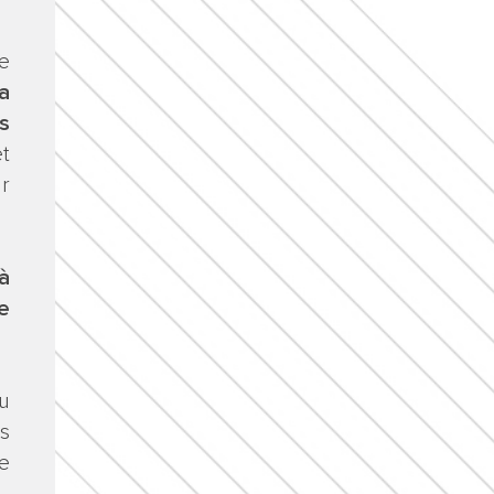
re
a
s
et
r
à
e
u
ts
ée