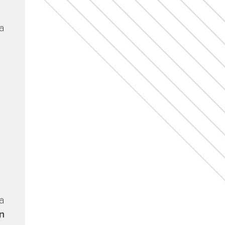
a
la
n