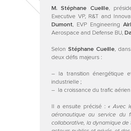
M. Stéphane Cueille
, prési
Executive VP, R&T and Innov
Dumont
, EVP Engineering
Ai
Aerospace and Defense BU,
Da
Selon
Stéphane Cueille
, dans
deux défis majeurs :
– la transition énergétique 
industrielle ;
– la croissance du trafic aérien
Il a ensuite précisé :
« Avec l
aéronautique au service du f
collaborative, la dynamique de t