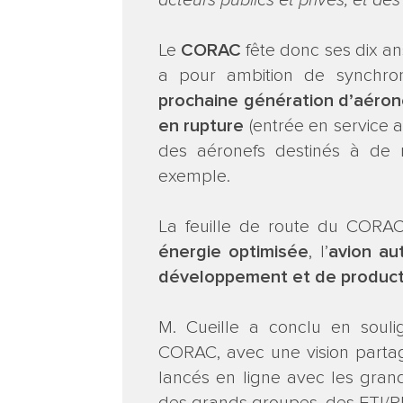
acteurs publics et privés, et des 
Le
CORAC
fête donc ses dix a
a pour ambition de synchroni
prochaine génération d’aéron
en rupture
(entrée en service 
des aéronefs destinés à de
exemple.
La feuille de route du CORAC 
énergie optimisée
, l’
avion
au
développement et de product
M. Cueille a conclu en soul
CORAC, avec une vision partagé
lancés en ligne avec les grand