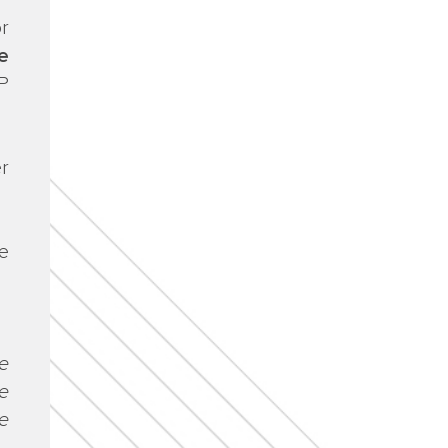
r
e
P
er
e
e
e
re