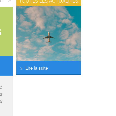
NT
TOUTES LES ACTUALITÉS
s
Lire la suite
le
es
ux