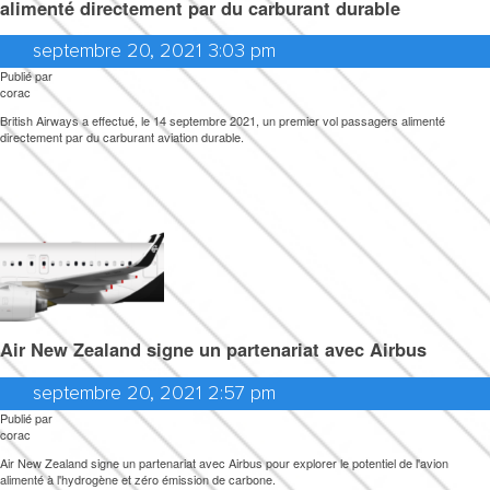
alimenté directement par du carburant durable
FEUILLE DE
septembre 20, 2021 3:03 pm
Publié par
ROUTE
corac
British Airways a effectué, le 14 septembre 2021, un premier vol passagers alimenté
directement par du carburant aviation durable.
TRAVAUX
SCIENTIFIQUES
CONTACT
Air New Zealand signe un partenariat avec Airbus
septembre 20, 2021 2:57 pm
Publié par
corac
Air New Zealand signe un partenariat avec Airbus pour explorer le potentiel de l'avion
alimenté à l'hydrogène et zéro émission de carbone.