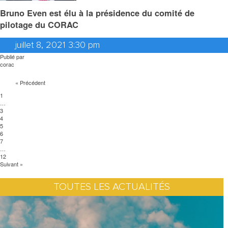
Bruno Even est élu à la présidence du comité de
pilotage du CORAC
juillet 8, 2021 3:30 pm
Publié par
corac
« Précédent
1
…
3
4
5
6
7
…
12
Suivant »
TOUTES LES ACTUALITÉS