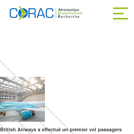
ACCUEIL
Catégories pour A la
ACTUALITÉS
une de la presse
LE CORAC
DÉCARBONER
L’AVIATION
British Airways a effectué un premier vol passagers